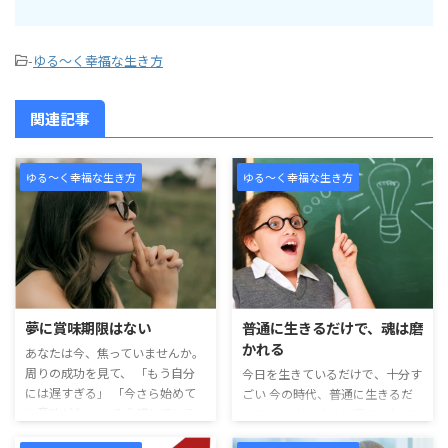
-
ゆる～く幸福な生き方
関連記事
ゆる～く幸福な生き方
ゆる～く幸福な生き方
夢に賞味期限はない
普通に生きるだけで、魂は磨
かれる
あなたは今、焦っていませんか。
周りの成功を見て、 「もう自分
今日を生きているだけで、十分す
には遅すぎる」 「今さら始めて
ごい 今の時代、普通に生きるだ
も意味がない」 そう感じている
けでも、 人は十分に鍛えられて
なら、少しだけ立ち止まってくだ
います。 不安。 情報の波。 複雑