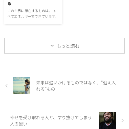
る
抱えている人にとっては、返済の
る。 気になっていたことを一つ
この世界に存在するものは、 す
負担が増える可能性があります。
片づける。 そんな小さな行動
べてエネルギーでできています。
つまり、利上げは遠い世界の話で
が、未来の自分を少しずつ育てて
人も。 言葉も。 思考も。 感情
はありません。 銀行や政治 ...
います。 一年後のあなたは、今
も。 目には見えなくても、 それ
日 ...
ぞれが固有の周波数を持っていま
す。 そして、あなた自身もエネル
もっと読む
ギーです。 今この瞬間も、 あな
たの思考と感情は、 静かに周波
数を放ち続けています。 それは
まるで、 目に見えないラジオの
電波のようなものです。 どの周
波数に合わせるかで、 聞こえて
くる音が変わるように、 どんな
未来は追いかけるものではなく、“迎え入
意識で生きるかによって、 見える
れる”もの
現実も変わっていきます。 思考と
感情は、現実への合図になる あ
なたが望むものも ...
幸せを受け取れる人と、すり抜けてしまう
人の違い