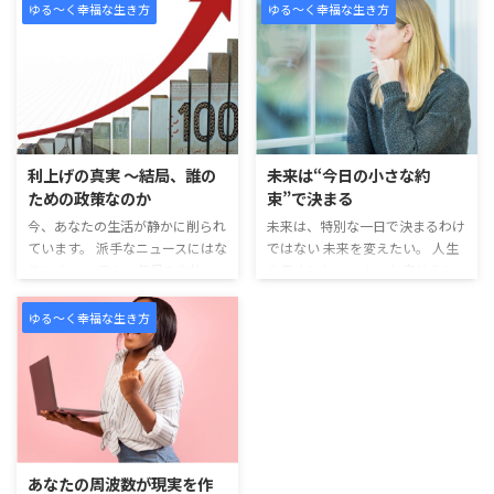
さい。 人生には、誰かが決めた
な人間関係。 見えない未来への
ゆる～く幸福な生き方
ゆる～く幸福な生き方
締切などありません。 学校のチ
迷い。 朝起きた瞬間から、 心の
ャイムのように、 「はい、ここ
中にはいろいろな声が流れ込んで
までです」と鳴るベルはないので
きます。 「このままで大丈夫だろ
す。 夢に、賞味期限はありませ
うか」 「自分は遅れていないだ
ん。 「もう遅い」は、誰かが作
ろうか」 「もっと頑張らないと
った思い込み 私たちは、いつの
いけないのではないか」 そんな
間にか年齢で自分を縛っていま
思いを抱えながらも、 それでも
利上げの真実 〜結局、誰の
未来は“今日の小さな約
す。 20代で成功しなければ遅
今日を生きている。 それだけ
ための政策なのか
束”で決まる
い。 30代で安定していなければ
で、あなたの心は確実に磨かれて
不安。 40代、50代になったら、
今、あなたの生活が静かに削られ
未来は、特別な一日で決まるわけ
います。 人はつい、特別な努力
もう挑戦は難しい。 そん ...
ています。 派手なニュースにはな
ではない 未来を変えたい。 人生
をしている人だけが 成長してい
りにくい。 でも、毎月の支払
を良くしたい。 もっと自分らし
ると思いがちです。 大き ...
い、買い物、住宅ローン、将来へ
く生きたい。 そう思ったとき、
の不安。 その奥で、じわじわ効
多くの人は大きな決断をしなけれ
ゆる～く幸福な生き方
いてくるものがあります。 それ
ばいけないと思います。 転職し
が「金利の引き上げ」です。 利
なければ。 起業しなければ。 人
上げで生活はどう変わるのか 政
生を一気に変えなければ。 で
策金利が上がると、社会のお金の
も、本当は未来を作っているの
流れが変わります。 お金を借り
は、特別な一日ではありません。
るコストが上がる。 企業は新し
今日の小さな選択です。 朝、少
い投資を控える。 個人は大きな
しだけ早く起きる。 一ページだ
あなたの周波数が現実を作
買い物をためらう。 住宅ローンを
け本を読む。 五分だけ作業す