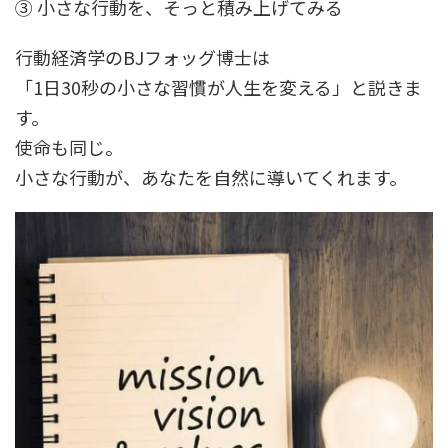
③ 小さな行動を、そっと積み上げてみる
行動経済学の
BJ
フォッグ博士は
「
1
日
30
秒の小さな習慣が人生を変える」と説きま
す。
使命も同じ。
小さな行動が、あなたを自然に導いてくれます。