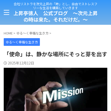
会社リストラを次元上昇の「時」とし、自由でストレスフ
リーな生活を構築していきます
上昇亭徳人 公式ブログ ～次元上昇
の時は来た。それだけだ。～
HOME
>
ゆる～く幸福な生き方
>
ゆる～く幸福な生き方
「使命」は、静かな場所にそっと芽を出す
2025年12月12日