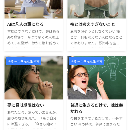
AIは凡人の翼になる
禅とは考えすぎないこと
言葉にできないだけで、光はある
思考を消そうとしなくていい 禅
AIの登場で、今まで多くの人を止
とは、何も考えない人になること
めていた壁が、静かに崩れ始めて
ではありません。 頭の中を空っ
います。 「アイデアはある」
ぽにして、思考を完全に消すこと
「頭の中には伝えたいことがあ
でもありません。 人は生きてい
る」 「でも、文章にできない」
れば、いろいろ考えます。 仕事
ゆる～く幸福な生き方
ゆる～く幸福な生き方
「言葉にすると、うまくまとまら
のこと。 人間関係のこと。 将来
ない」 そう感じて、表現するこ
のお金のこと。 過去の失敗のこ
とを最初からあきらめてしまう人
と。 考えが浮かぶのは、自然な
は少なくありません。 けれど、
ことです。 問題は、考えること
それは才能がないからではありま
そのものではありません。 その
せん。 ただ最後の一歩である
思考に、心ごと飲み込まれてしま
「言語化」の部分が、大きな壁に
うことです。 雲が空に浮かぶよ
夢に賞味期限はない
普通に生きるだけで、魂は磨
なっていただけなのです。 頭の中
うに、思考も心に浮かびます。
かれる
あなたは今、焦っていませんか。
には光がある。 でも、その光を
でも、雲は空そのものではありま
周りの成功を見て、 「もう自分
外に出す出口が見つからない。
せん。 同じように、思考はあな
今日を生きているだけで、十分す
には遅すぎる」 「今さら始めて
まるで、宝石を持っているの ...
た自身ではないのです。 ミス ...
ごい 今の時代、普通に生きるだ
も意味がない」 そう感じている
けでも、 人は十分に鍛えられて