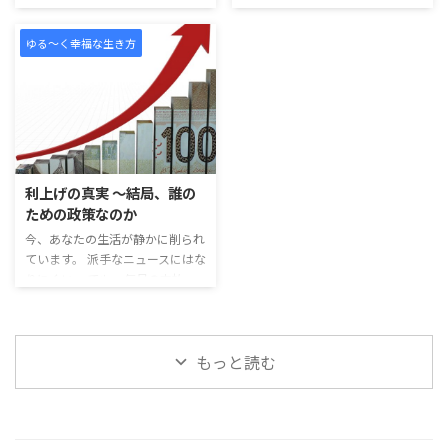
なら、少しだけ立ち止まってくだ
います。 不安。 情報の波。 複雑
さい。 人生には、誰かが決めた
な人間関係。 見えない未来への
ゆる～く幸福な生き方
締切などありません。 学校のチ
迷い。 朝起きた瞬間から、 心の
ャイムのように、 「はい、ここ
中にはいろいろな声が流れ込んで
までです」と鳴るベルはないので
きます。 「このままで大丈夫だろ
す。 夢に、賞味期限はありませ
うか」 「自分は遅れていないだ
ん。 「もう遅い」は、誰かが作
ろうか」 「もっと頑張らないと
った思い込み 私たちは、いつの
いけないのではないか」 そんな
間にか年齢で自分を縛っていま
思いを抱えながらも、 それでも
利上げの真実 〜結局、誰の
す。 20代で成功しなければ遅
今日を生きている。 それだけ
ための政策なのか
い。 30代で安定していなければ
で、あなたの心は確実に磨かれて
不安。 40代、50代になったら、
今、あなたの生活が静かに削られ
います。 人はつい、特別な努力
もう挑戦は難しい。 そん ...
ています。 派手なニュースにはな
をしている人だけが 成長してい
りにくい。 でも、毎月の支払
ると思いがちです。 大き ...
い、買い物、住宅ローン、将来へ
の不安。 その奥で、じわじわ効
いてくるものがあります。 それ
もっと読む
が「金利の引き上げ」です。 利
上げで生活はどう変わるのか 政
策金利が上がると、社会のお金の
流れが変わります。 お金を借り
るコストが上がる。 企業は新し