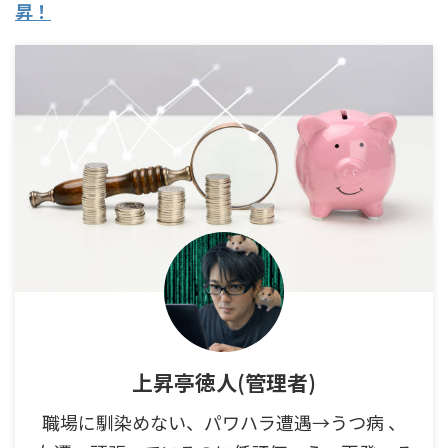
昇！
上昇亭徳人(管理者)
職場に馴染めない、パワハラ遭遇→うつ病 、